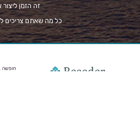
זה הזמן ליצור 
כל מה שאתם צריכים לע
חופשה ב
המלצות ו
הגעתי לרוסיה לפני מספר שנים לחופשה
ויזה – א
קצרה, התאהבתי במדינה שתמיד היתה
חופשה בס
סגורה בפנינו מאחורי מסך הברזל ואחרי
כמה זמן, החלטתי להפוך אותה למקצוע
חיי לילה
שלי. מאז אני מתכנננת חופשות ומייעצת
תיאטרון 
לישראלים שמבקשים לנפוש שם.