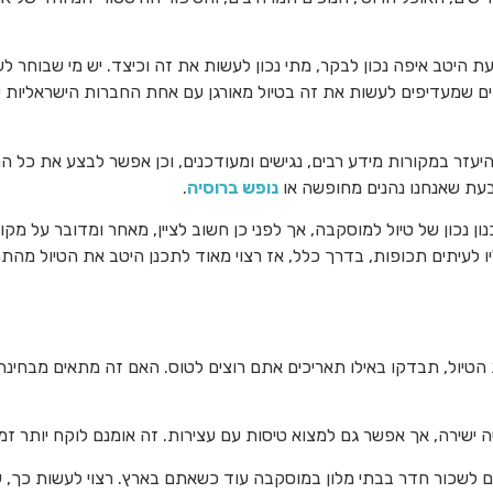
ת היטב איפה נכון לבקר, מתי נכון לעשות את זה וכיצד. יש מי שבוחר ל
ים שמעדיפים לעשות את זה בטיול מאורגן עם אחת החברות הישראליות 
יעזר במקורות מידע רבים, נגישים ומעודכנים, וכן אפשר לבצע את כל 
בעת שאנחנו נהנים מחופשה או
נופש ברוסיה
.
נציג בפניכם 8 טיפים לתכנון נכון של טיול למוסקבה, אך לפני כן חשוב לציין, מאחר ומדו
ליו לעיתים תכופות, בדרך כלל, אז רצוי מאוד לתכנן היטב את הטיול מהת
הטיול, תבדקו באילו תאריכים אתם רוצים לטוס. האם זה מתאים מבחינת 
ה ישירה, אך אפשר גם למצוא טיסות עם עצירות. זה אומנם לוקח יותר זמ
לים לשכור חדר בבתי מלון במוסקבה עוד כשאתם בארץ. רצוי לעשות כך, על